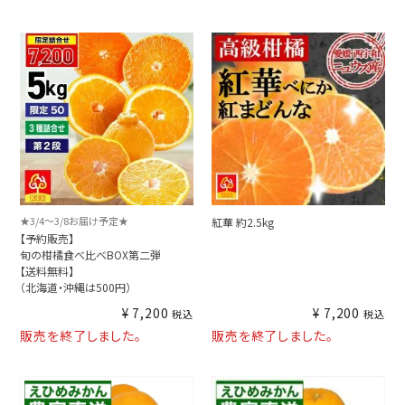
★3/4～3/8お届け予定★
紅華 約2.5kg
【予約販売】
旬の柑橘食べ比べBOX第二弾
【送料無料】
（北海道・沖縄は500円）
¥
7,200
¥
7,200
税込
税込
販売を終了しました。
販売を終了しました。