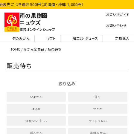
き送料500円（北海道・沖縄 1,000円）
南の果樹園
お買い物ガイド
ニュウズ
お問い合わせ
直営オンラインショップ
旬のみかん
ギフト
加工品・ジュース
定期購入
HOME
みかん全商品
販売待ち
販売待ち
絞り込み
いよかん
甘平
はるか
せとか
清見タンゴール
デコしらぬい
ぽんかん
温州みかん