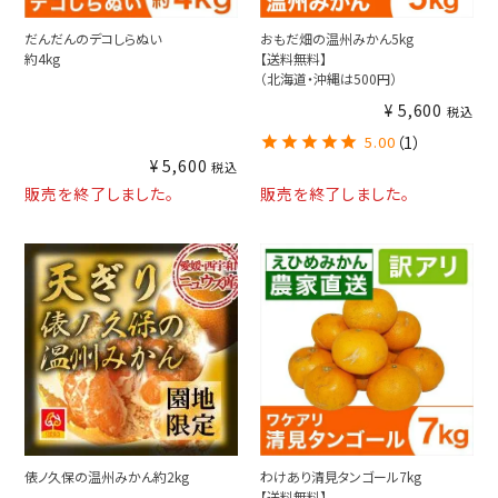
だんだんのデコしらぬい
おもだ畑の温州みかん5kg
約4kg
【送料無料】
（北海道・沖縄は500円）
¥
5,600
税込
5.00
（1）
¥
5,600
税込
販売を終了しました。
販売を終了しました。
俵ノ久保の温州みかん約2kg
わけあり清見タンゴール7kg
【送料無料】