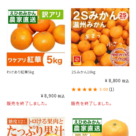
わけあり紅華5kg
２Ｓみかん10kg
¥
8,800
税込
5.00
（1）
¥
8,900
税込
販売を終了しました。
販売を終了しました。