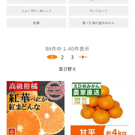
ニューサマーオレンジ
サンフルーツ
紅華
俵ノ久保の温州みかん
86
件中
1
-
40
件表示
1
2
3
並び替え