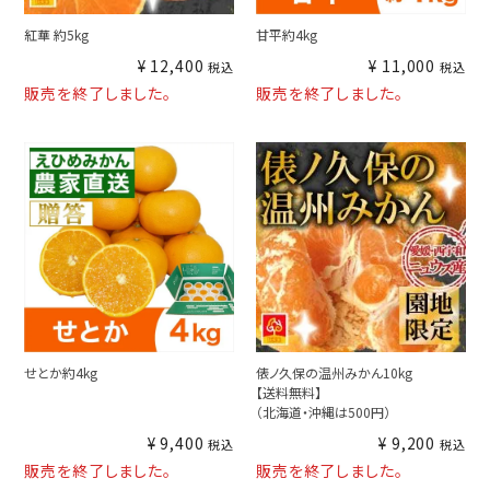
紅華 約5kg
甘平約4kg
¥
12,400
¥
11,000
税込
税込
販売を終了しました。
販売を終了しました。
せとか約4kg
俵ノ久保の温州みかん10kg
【送料無料】
（北海道・沖縄は500円）
¥
9,400
¥
9,200
税込
税込
販売を終了しました。
販売を終了しました。