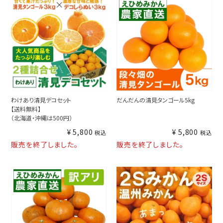
わけあり清見デコセット
だんだんの清見タンゴール5kg
【送料無料】
（北海道・沖縄は500円）
¥
5,800
¥
5,800
税込
税込
販売を終了しました。
販売を終了しました。