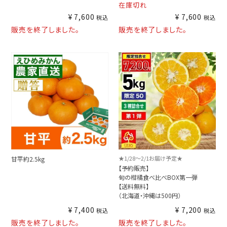
在庫切れ
¥
7,600
¥
7,600
税込
税込
販売を終了しました。
販売を終了しました。
★1/28～2/1お届け予定★
甘平約2.5kg
【予約販売】
旬の柑橘食べ比べBOX第一弾
【送料無料】
（北海道・沖縄は500円）
¥
7,400
¥
7,200
税込
税込
販売を終了しました。
販売を終了しました。