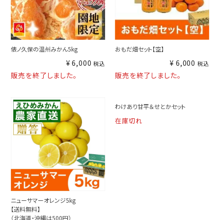
俵ノ久保の温州みかん5kg
おもだ畑セット【空】
¥
6,000
¥
6,000
税込
税込
販売を終了しました。
販売を終了しました。
わけあり甘平＆せとかセット
在庫切れ
ニューサマーオレンジ5kg
【送料無料】
（北海道・沖縄は500円）