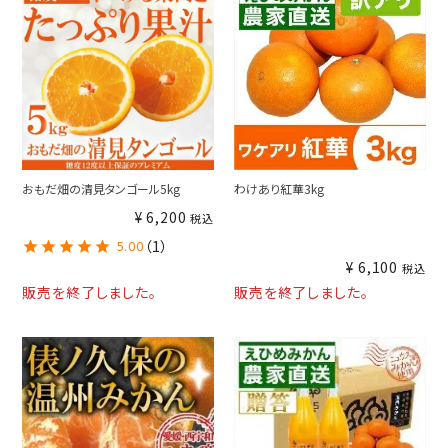
おもだ畑の清見タンゴール5kg
わけあり紅華3kg
¥
6,200
税込
5.00
（1）
¥
6,100
税込
販売を終了しました。
販売を終了しました。