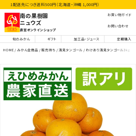
1配送先につき送料500円（北海道・沖縄 1,000円）
南の果樹園
お買い物ガイド
ニュウズ
お問い合わせ
直営オンラインショップ
旬のみかん
ギフト
加工品・ジュース
定期購入
HOME
みかん全商品
販売待ち
清見タンゴール
わけあり清見タンゴール3kg