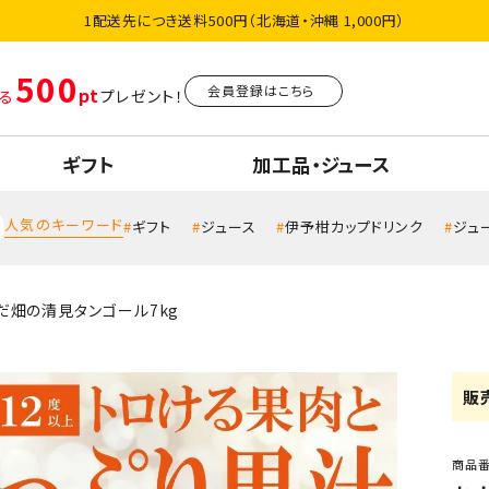
1配送先につき送料500円（北海道・沖縄 1,000円）
500
会員登録はこちら
る
プレゼント！
ギフト
加工品・ジュース
人気のキーワード
ギフト
ジュース
伊予柑カップドリンク
ジュ
だ畑の清見タンゴール7kg
販
商品