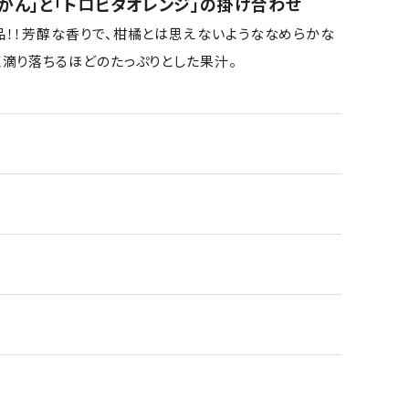
かん」と「トロビタオレンジ」の掛け合わせ
品！！芳醇な香りで、柑橘とは思えないようななめらかな
く滴り落ちるほどのたっぷりとした果汁。