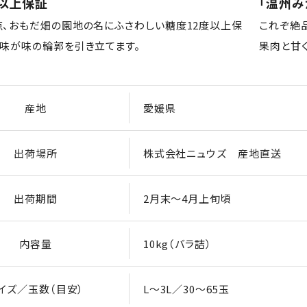
度以上保証
「温州み
点、おもだ畑の園地の名にふさわしい糖度12度以上保
これぞ絶
酸味が味の輪郭を引き立てます。
果肉と甘
産地
愛媛県
出荷場所
株式会社ニュウズ 産地直送
出荷期間
2月末～4月上旬頃
内容量
10kg（バラ詰）
イズ／玉数（目安）
L～3L／30～65玉