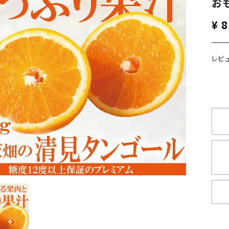
お
¥
8
レビ