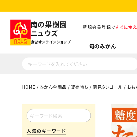
南の果樹園
新規会員登録で
すぐに使え
ニュウズ
直営オンラインショップ
旬のみかん
HOME
みかん全商品
販売待ち
清見タンゴール
おも
人気のキーワード