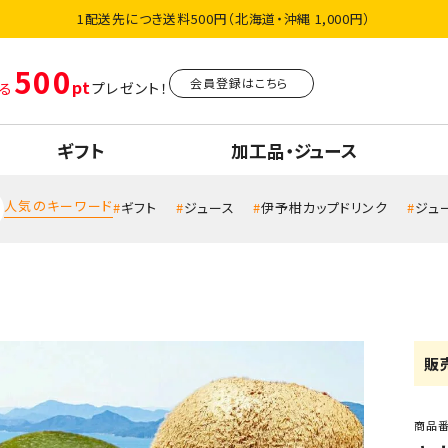
1配送先につき送料500円（北海道・沖縄 1,000円）
500
会員登録はこちら
る
プレゼント！
ギフト
加工品・ジュース
人気のキーワード
ギフト
ジュース
伊予柑カップドリンク
ジュ
販
商品