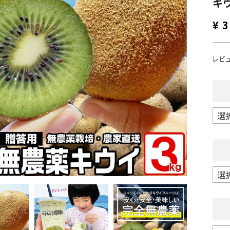
キ
¥
3
レビ