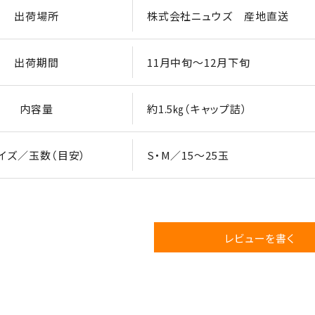
出荷場所
株式会社ニュウズ 産地直送
出荷期間
11月中旬～12月下旬
内容量
約1.5㎏（キャップ詰）
イズ／玉数（目安）
S・M／15～25玉
レビューを書く