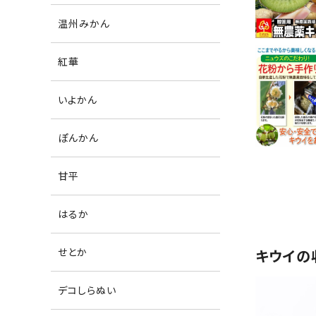
温州みかん
紅華
いよかん
ぽんかん
甘平
はるか
せとか
キウイの
デコしらぬい