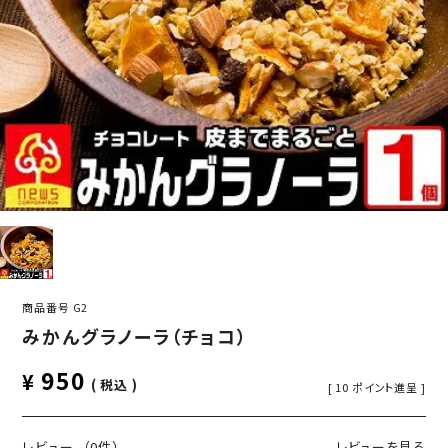
商品番号
G2
みかんグラノーラ（チョコ）
950
¥
税込
[
10
ポイント進呈 ]
レビュー
（0件）
レビューを見る