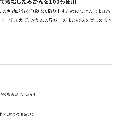
で栽培したみかんを100％使用
皮の有効成分を無駄なく取り出すため皮つきのまま丸絞
物は一切加えず、みかんの風味そのままの味を楽しめます
だく場合がございます。
6本×2箱でのお届け）