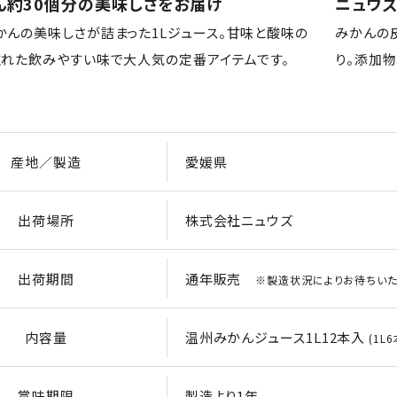
ん約30個分の美味しさをお届け
ニュウズ
かんの美味しさが詰まった1Lジュース。甘味と酸味の
みかんの
取れた飲みやすい味で大人気の定番アイテムです。
り。添加
産地／製造
愛媛県
出荷場所
株式会社ニュウズ
出荷期間
通年販売
※製造状況によりお待ちいた
内容量
温州みかんジュース1L12本入
(1L
賞味期限
製造より1年