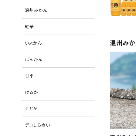
温州みかん
紅華
温州みか
いよかん
ぽんかん
甘平
はるか
せとか
デコしらぬい