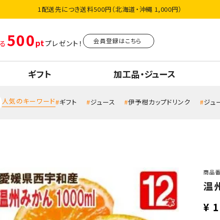
1配送先につき送料500円（北海道・沖縄 1,000円）
500
会員登録はこちら
る
プレゼント！
ギフト
加工品・ジュース
人気のキーワード
ギフト
ジュース
伊予柑カップドリンク
ジュ
商品
温
¥
1