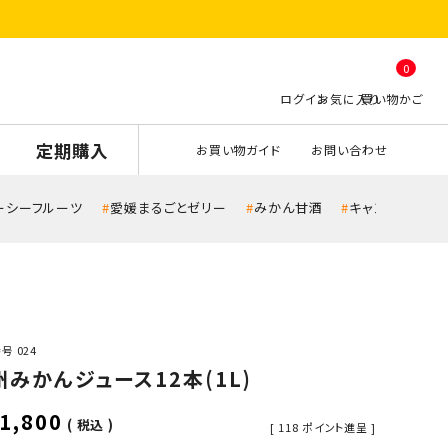
0
定期購入
お買い物ガイド
お問い合わせ
ーシーフルーツ
愛媛まるごとゼリー
みかん甘酒
キャンペーン
番号
024
州みかんジュース12本(1L)
1,800
税込
[
118
ポイント進呈 ]