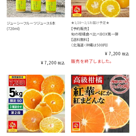
★1/28～2/1お届け予定★
ジューシーフルーツジュース6本
(720ml)
【予約販売】
旬の柑橘食べ比べBOX第一弾
【送料無料】
（北海道・沖縄は500円）
¥
7,200
税込
販売を終了しました。
¥
7,200
税込