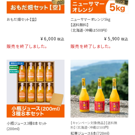
おもだ畑セット【空】
ニューサマーオレンジ5kg
【送料無料】
（北海道・沖縄は500円）
¥
6,000
¥
5,900
税込
税込
販売を終了しました。
販売を終了しました。
【キャンペーン対象商品】【送料無
小瓶ジュース3種8本セット
料】（北海道・沖縄は500円）
(200ml)
紅華ジュース6本(720ml)