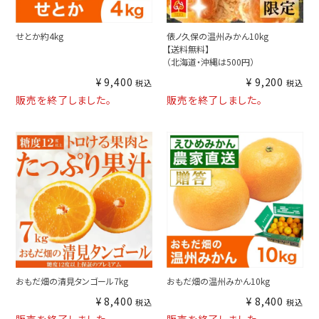
せとか約4kg
俵ノ久保の温州みかん10kg
【送料無料】
（北海道・沖縄は500円）
¥
9,400
¥
9,200
税込
税込
販売を終了しました。
販売を終了しました。
おもだ畑の清見タンゴール7kg
おもだ畑の温州みかん10kg
¥
8,400
¥
8,400
税込
税込