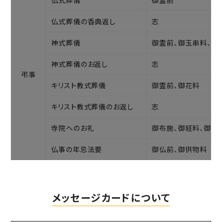
仏式葬儀
御霊前
仏式葬儀の香典返し
志
神式葬儀
御霊前、御玉串料、御
神式葬儀のお返し
志
弔事
キリスト教式葬儀
御霊前、御花料
キリスト教式葬儀のお返し
志
寺院へのお礼
御布施、御経料、御膳
仏事の年忌法要
御仏前、御供物料
メッセージカードについて