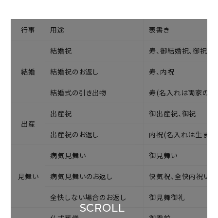
行事
用途
表書き
結婚祝
寿、御結婚祝、御祝
結婚
結婚祝のお返し
寿、内祝
結婚式の引き出物
寿(名入れは両家の名
出産祝
御出産祝、御祝
出産
出産祝のお返し
内祝(名入れは生まれ
病気見舞い
御見舞い
見舞い
病気見舞いのお返し
快気祝、全快内祝い
全快しない場合のお返し
御見舞御礼
SCROLL