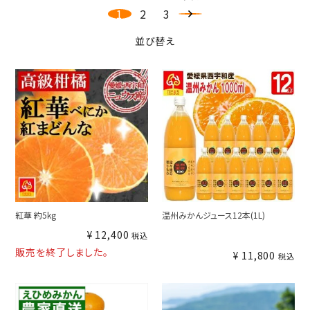
1
2
3
並び替え
紅華 約5kg
温州みかんジュース12本(1L)
¥
12,400
税込
販売を終了しました。
¥
11,800
税込