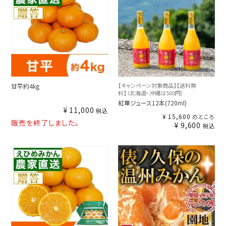
【キャンペーン対象商品】【送料無
甘平約4kg
料】（北海道・沖縄は500円）
紅華ジュース12本(720ml)
¥
11,000
税込
¥
15,600
のところ
販売を終了しました。
¥
9,600
税込