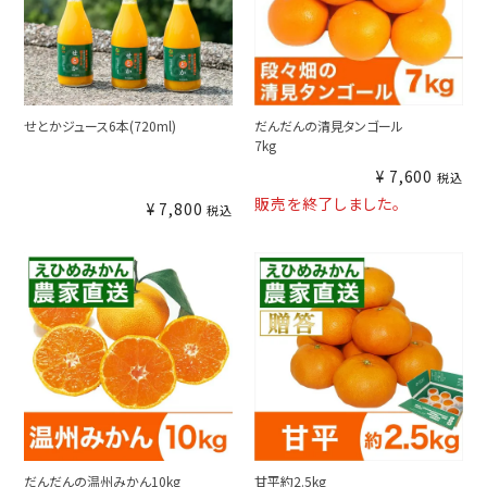
せとかジュース6本(720ml)
だんだんの清見タンゴール
7kg
¥
7,600
税込
販売を終了しました。
¥
7,800
税込
だんだんの温州みかん10kg
甘平約2.5kg