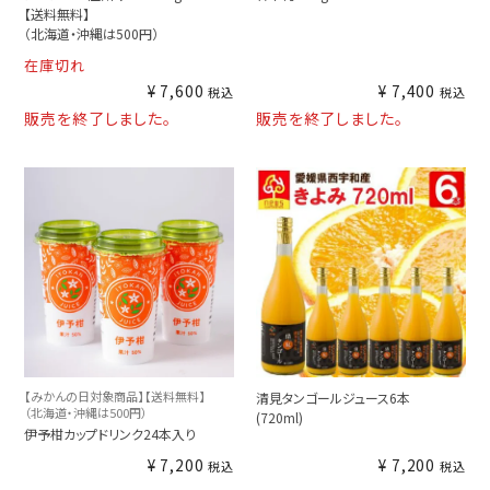
【送料無料】
（北海道・沖縄は500円）
在庫切れ
¥
7,600
¥
7,400
税込
税込
販売を終了しました。
販売を終了しました。
【みかんの日対象商品】【送料無料】
清見タンゴールジュース6本
（北海道・沖縄は500円）
(720ml)
伊予柑カップドリンク24本入り
¥
7,200
¥
7,200
税込
税込