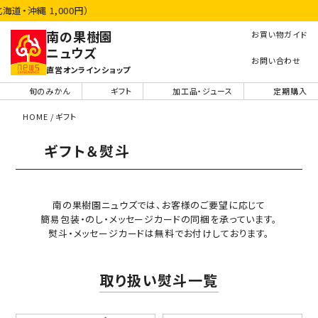
1配送先につき送料
南の果樹園
お買い物ガイド
ニュウズ
お問い合わせ
直営オンラインショップ
旬のみかん
ギフト
加工品・ジュース
定期購入
HOME
ギフト
ギフト＆熨斗
南の果樹園ニュウズでは、お客様のご要望に応じて
簡易包装・のし・メッセージカードの同梱を承っています。
熨斗・メッセージカードは無料でお付けしております。
取り扱い熨斗一覧