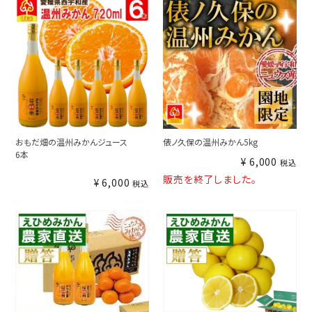
おもだ畑の温州みかんジュース
俵ノ久保の温州みかん5kg
6本
¥
6,000
税込
販売を終了しました。
¥
6,000
税込