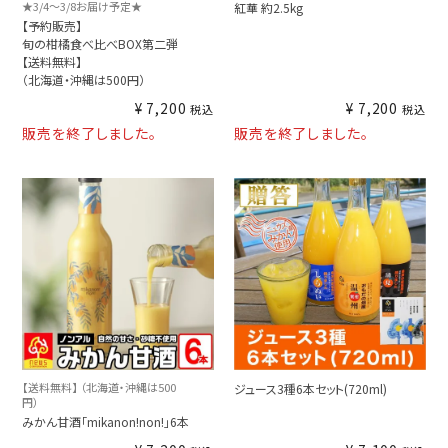
★3/4～3/8お届け予定★
紅華 約2.5kg
【予約販売】
旬の柑橘食べ比べBOX第二弾
【送料無料】
（北海道・沖縄は500円）
¥
7,200
¥
7,200
税込
税込
販売を終了しました。
販売を終了しました。
【送料無料】 （北海道・沖縄は500
ジュース3種6本セット(720ml)
円）
みかん甘酒「mikanon!non!」6本