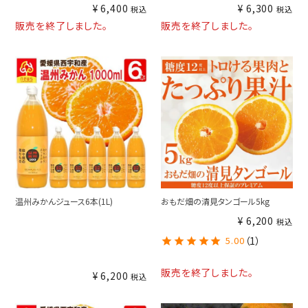
¥
6,400
¥
6,300
税込
税込
販売を終了しました。
販売を終了しました。
温州みかんジュース6本(1L)
おもだ畑の清見タンゴール5kg
¥
6,200
税込
5.00
（1）
販売を終了しました。
¥
6,200
税込