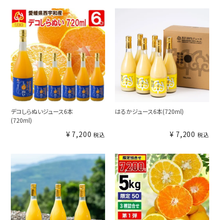
デコしらぬいジュース6本
はるかジュース6本(720ml)
(720ml)
¥
7,200
¥
7,200
税込
税込