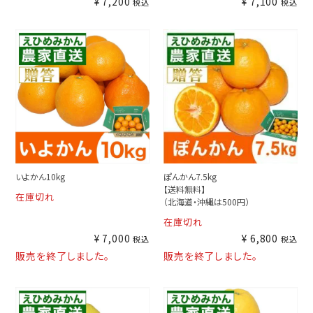
¥
7,200
¥
7,100
税込
税込
いよかん10kg
ぽんかん7.5kg
【送料無料】
在庫切れ
（北海道・沖縄は500円）
在庫切れ
¥
7,000
¥
6,800
税込
税込
販売を終了しました。
販売を終了しました。